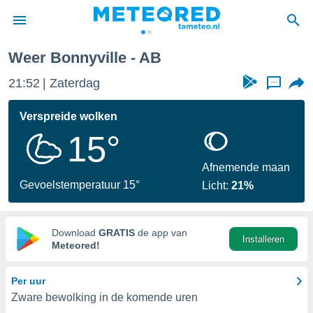
Weer Bonnyville - AB
nnisgeving
21:52
Zaterdag
...
van
tameteo.nl)
teld door
Verspreide wolken
s om te
15°
e verstrekte
an hoge
 U hebt de
Afnemende maan
ies voor
Gevoelstemperatuur 15°
Licht:
21%
deze
anvaarden
Download
GRATIS
de app van
Installeren
toegang
Meteored!
seerde
Per uur
lame op basis
Zware bewolking in de komende uren
ies