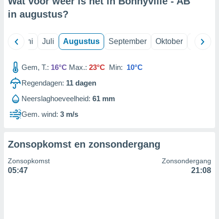
Wat voor weer is het in Bonnyville - AB
in
augustus
?
99 partners
Mei
Juni
Juli
Augustus
September
Oktober
Novemb
Gem, T.:
16°C
Max.:
23°C
Min:
10°C
Regendagen:
11
dagen
Neerslaghoeveelheid:
61 mm
Gem. wind:
3 m/s
Zonsopkomst en zonsondergang
Zonsopkomst
Zonsondergang
05:47
21:08