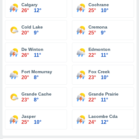
Calgary
Cochrane
26°
12°
25°
10°
Cold Lake
Cremona
20°
9°
25°
9°
De Winton
Edmonton
26°
11°
22°
11°
Fort Mcmurray
Fox Creek
20°
8°
23°
10°
Grande Cache
Grande Prairie
23°
8°
22°
11°
Jasper
Lacombe Cda
25°
10°
24°
12°