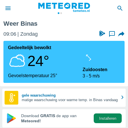
Weer Binas
nnisgeving
09:06
Zondag
...
van
tameteo.nl)
teld door
Gedeeltelijk bewolkt
s om te
24°
e verstrekte
an hoge
 U hebt de
Zuidoosten
ies voor
Gevoelstemperatuur 25°
3
5 m/s
deze
anvaarden
gele waarschuwing
matige waarschuwing voor warme temp. in Binas vandaag
toegang
seerde
Download
GRATIS
de app van
Installeren
lame op basis
Meteored!
ies