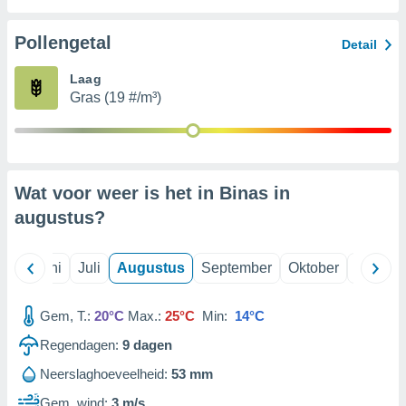
Pollengetal
99 partners
Detail
Laag
Gras (19 #/m³)
Wat voor weer is het in Binas in
augustus
?
Mei
Juni
Juli
Augustus
September
Oktober
Novemb
Gem, T.:
20°C
Max.:
25°C
Min:
14°C
Regendagen:
9
dagen
Neerslaghoeveelheid:
53 mm
Gem. wind:
3 m/s