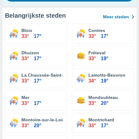
Belangrijkste steden
Meer steden
Blois
Contres
33°
17°
33°
17°
Dhuizon
Fréteval
33°
17°
33°
19°
La Chaussée-Saint-Victor
Lamotte-Beuvron
33°
17°
34°
19°
Mer
Mondoubleau
33°
17°
33°
20°
Montoire-sur-le-Loir
Montrichard
33°
20°
33°
17°