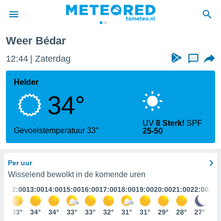
Weer Bédar
nnisgeving
12:44
Zaterdag
...
van
tameteo.nl)
teld door
Helder
s om te
34°
e verstrekte
an hoge
 U hebt de
UV
8 Sterk!
SPF
ies voor
Gevoelstemperatuur 33°
25-50
deze
Per uur
anvaarden
toegang
Wisselend bewolkt in de komende uren
:00
12:00
13:00
14:00
15:00
16:00
17:00
18:00
19:00
20:00
21:00
22:00
23:
seerde
lame op basis
1°
33°
34°
34°
33°
33°
32°
31°
31°
29°
28°
27°
26
ies