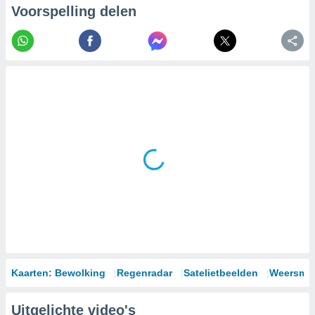
Voorspelling delen
Kaarten: Bewolking
Regenradar
Satelietbeelden
Weersmod
Uitgelichte video's