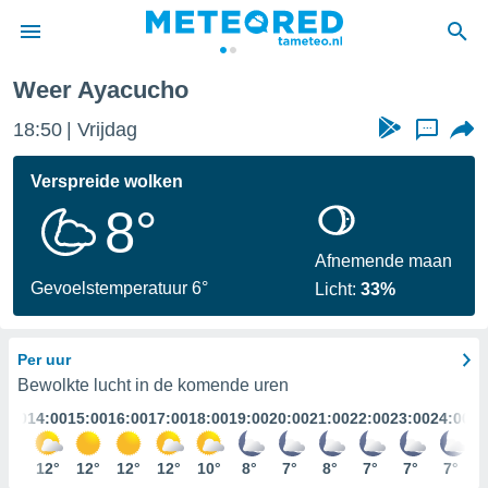
Weer Ayacucho
nnisgeving
18:50
Vrijdag
...
van
tameteo.nl)
teld door
Verspreide wolken
s om te
8°
e verstrekte
an hoge
 U hebt de
Afnemende maan
ies voor
Gevoelstemperatuur 6°
Licht:
33%
deze
Per uur
anvaarden
toegang
Bewolkte lucht in de komende uren
3:00
14:00
15:00
16:00
17:00
18:00
19:00
20:00
21:00
22:00
23:00
24:00
seerde
lame op basis
11°
12°
12°
12°
12°
10°
8°
7°
8°
7°
7°
7°
ies