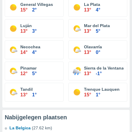
General Villegas
La Plata
15°
2°
13°
4°
Luján
Mar del Plata
13°
3°
13°
5°
Necochea
Olavarría
14°
4°
13°
0°
Pinamar
Sierra de la Ventana
12°
5°
13°
-1°
Tandil
Trenque Lauquen
13°
1°
15°
1°
Nabijgelegen plaatsen
La Belgica
(27.62 km)