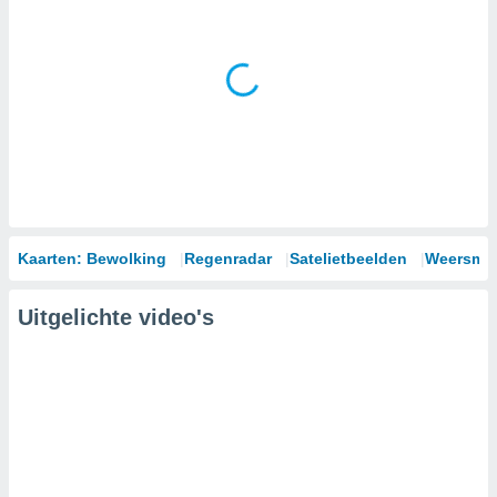
Kaarten: Bewolking
Regenradar
Satelietbeelden
Weersmod
Uitgelichte video's