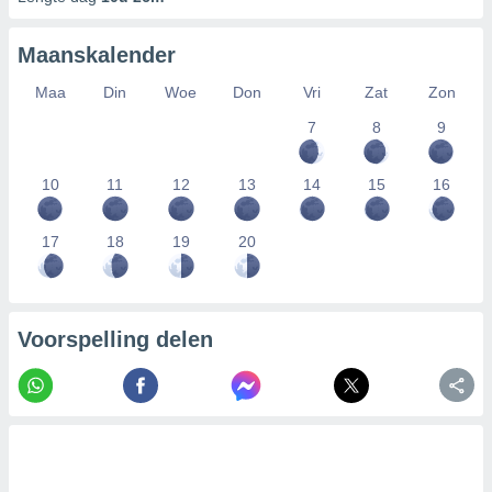
Maanskalender
Maa
Din
Woe
Don
Vri
Zat
Zon
7
8
9
10
11
12
13
14
15
16
17
18
19
20
Voorspelling delen