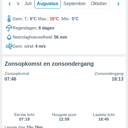
Mei
Juni
Juli
Augustus
September
Oktober
Novemb
99 partners
Gem, T.:
9°C
Max.:
15°C
Min:
5°C
Regendagen:
6
dagen
Neerslaghoeveelheid:
56 mm
Gem. wind:
4 m/s
Zonsopkomst en zonsondergang
Zonsopkomst
Zonsondergang
07:46
18:13
Eerste licht
Hoogste punt
Laatste licht
07:19
12:59
18:40
Lengte dag
10u 26m