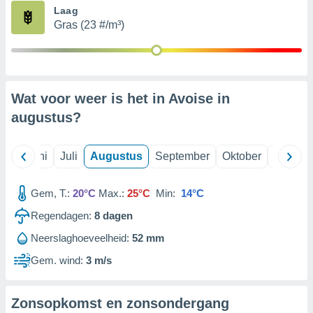
Laag
Gras (23 #/m³)
99 partners
Wat voor weer is het in Avoise in
augustus
?
Mei
Juni
Juli
Augustus
September
Oktober
Novemb
Gem, T.:
20°C
Max.:
25°C
Min:
14°C
Regendagen:
8
dagen
Neerslaghoeveelheid:
52 mm
Gem. wind:
3 m/s
Zonsopkomst en zonsondergang