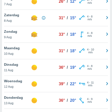
26°
/
12°
aliseerde
m/s
7 Aug
aten zien. U
nformatie in
Zaterdag
leid
en kunt
4
-
8
31°
/
15°
m/s
ng op elk
8 Aug
ment
or te klikken
Zondag
4
-
8
33°
/
18°
m/s
9 Aug
lingen
onder
bsite.
Maandag
4
-
10
31°
/
18°
m/s
10 Aug
,
htige
Dinsdag
4
-
8
36°
/
19°
ieën
m/s
11 Aug
allatie van
Woensdag
4
-
11
39°
/
22°
 aanvaardt,
m/s
12 Aug
 website
lijven
Donderdag
n dat geval
4
-
9
36°
/
20°
m/s
13 Aug
ij u dat
es die