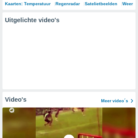
Kaarten: Temperatuur
Regenradar
Satelietbeelden
Weersm
Uitgelichte video's
Video's
Meer video´s