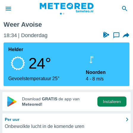
Weer Avoise
nnisgeving
18:34
Donderdag
...
van
tameteo.nl)
teld door
Helder
s om te
24°
e verstrekte
an hoge
 U hebt de
Noorden
ies voor
Gevoelstemperatuur 25°
4
8 m/s
deze
anvaarden
Download
GRATIS
de app van
Installeren
toegang
Meteored!
seerde
Per uur
lame op basis
Onbewolkte lucht in de komende uren
ies