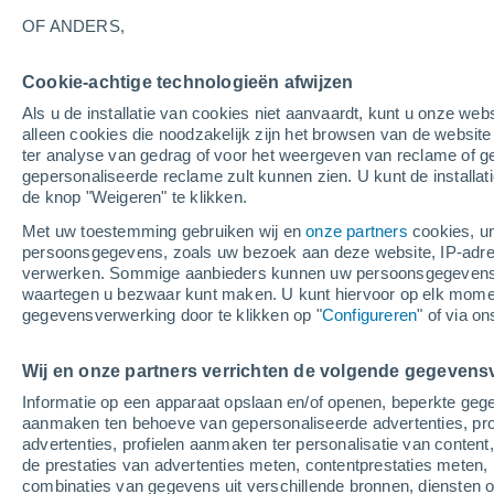
13°
OF ANDERS,
Cookie-achtige technologieën afwijzen
Oosten
Als u de installatie van cookies niet aanvaardt, kunt u onze webs
Gevoelstemperatuur 13°
3
-
4 m/s
alleen cookies die noodzakelijk zijn het browsen van de websit
ter analyse van gedrag of voor het weergeven van reclame of g
gepersonaliseerde reclame zult kunnen zien. U kunt de installat
de knop "Weigeren" te klikken.
Weer 1 - 7 dagen
Kaarten: Bewolking
Regenradar
Met uw toestemming gebruiken wij en
onze partners
cookies, un
persoonsgegevens, zoals uw bezoek aan deze website, IP-adresse
verwerken. Sommige aanbieders kunnen uw persoonsgegevens v
waartegen u bezwaar kunt maken. U kunt hiervoor op elk mom
Morgen
Maandag
Vandaag
gegevensverwerking door te klikken op "
Configureren
" of via o
9 Aug
10 Aug
8 Aug
Wij en onze partners verrichten de volgende gegevens
Informatie op een apparaat opslaan en/of openen, beperkte gege
aanmaken ten behoeve van gepersonaliseerde advertenties, prof
advertenties, profielen aanmaken ter personalisatie van content,
33°
/
17°
28°
/
16°
29°
/
13°
de prestaties van advertenties meten, contentprestaties meten, 
combinaties van gegevens uit verschillende bronnen, diensten