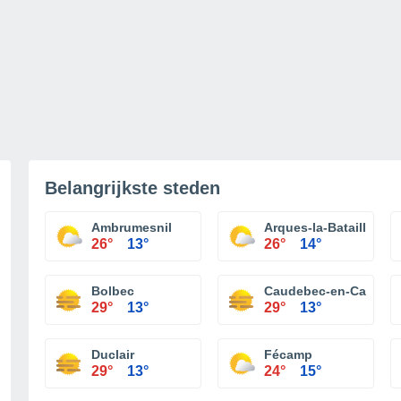
Belangrijkste steden
Ambrumesnil
Arques-la-Bataille
26°
13°
26°
14°
Bolbec
Caudebec-en-Caux
29°
13°
29°
13°
Duclair
Fécamp
29°
13°
24°
15°