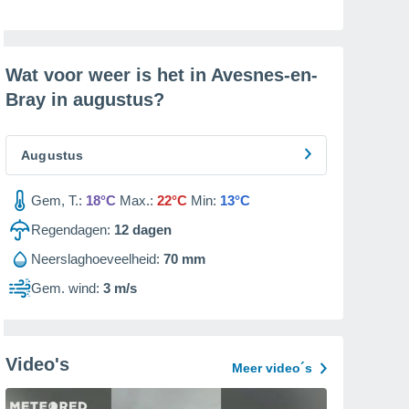
Wat voor weer is het in Avesnes-en-
Bray in
augustus
?
Augustus
Gem, T.:
18°C
Max.:
22°C
Min:
13°C
Regendagen:
12
dagen
Neerslaghoeveelheid:
70 mm
Gem. wind:
3 m/s
Video's
Meer video´s