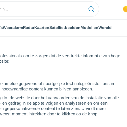
's
Weeralarm
Radar
Kaarten
Satellietbeelden
Modellen
Wereld
ofessionals om te zorgen dat de verstrekte informatie van hoge
bsite:
Avesnes-en-Bray
rzamelde gegevens of soortgelijke technologieën stelt ons in
s hoogwaardige content kunnen blijven aanbieden.
g tot de website door het aanvaarden van de installatie van alle
ellen gedrag in de app te volgen en analyseren en om een
...
en gepersonaliseerde content te laten zien. U vindt meer
wenst moment intrekken door te klikken op de knop
Per uur
Wisselend bewolkt in de
komende uren