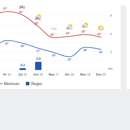
37°
35°
6
29°
25°
24°
4
23°
23°
21°
20°
18°
17°
2
16°
15°
0.9
12°
0.2
mm
Vri
14
Zat
15
Zon
16
Maa
17
Din
18
Woe
19
Don
20
Minimum
Regen