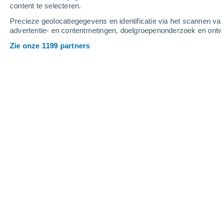
content te selecteren.
5
-
10
m/s
5
-
9
m/s
5
3
-
7
m/s
Precieze geolocatiegegevens en identificatie via het scannen v
advertentie- en contentmetingen, doelgroepenonderzoek en ontw
Het weer in Avesnes-en-Bray vandaa
Zie onze 1199 partners
Helder
13°
07:00
Gevoelstemperat
Helder
15°
08:00
Gevoelstemperat
Verspreide wolk
17°
09:00
Gevoelstemperat
Verspreide wolk
22°
11:00
Gevoelstemperat
Verspreide wolk
26°
14:00
Gevoelstemperat