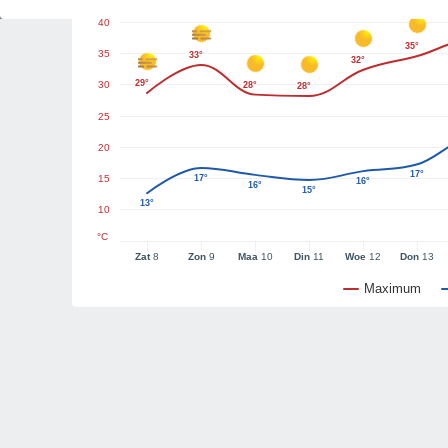
40
35°
35
33°
32°
29°
30
28°
28°
25
20
17°
15
17°
16°
16°
15°
13°
10
°C
Zat
8
Zon
9
Maa
10
Din
11
Woe
12
Don
13
Maximum