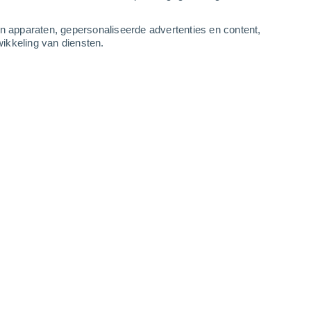
-
10
m/s
4
-
9
m/s
3
-
6
m/s
5
-
9
m/s
an apparaten, gepersonaliseerde advertenties en content,
ikkeling van diensten.
g
, 8 augustus
Oosten
0 Vrijwel geen
uur
13°
3
-
4 m/s
SPF:
nee
Oosten
0 Vrijwel geen
uur
15°
3
-
5 m/s
SPF:
nee
en
Oosten
1 Vrijwel geen
uur
17°
3
-
5 m/s
SPF:
nee
en
Oosten
3 Zwak
uur
25°
3
-
6 m/s
SPF:
6-10
en
Oosten
6 Matig
uur
26°
2
-
6 m/s
SPF:
15-25