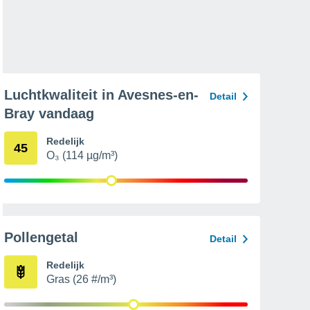
Luchtkwaliteit in Avesnes-en-
Detail
Bray vandaag
Redelijk
45
O₃ (114 µg/m³)
Pollengetal
Detail
Redelijk
Gras (26 #/m³)