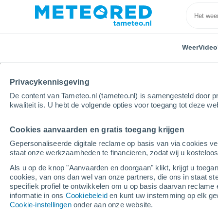
Weer
Video
Privacykennisgeving
De content van Tameteo.nl (tameteo.nl) is samengesteld door pr
kwaliteit is. U hebt de volgende opties voor toegang tot deze we
Cookies aanvaarden en gratis toegang krijgen
Home
Frankrijk
Normandië
Seine-Maritime
Gepersonaliseerde digitale reclame op basis van via cookies ve
staat onze werkzaamheden te financieren, zodat wij u kosteloo
Weer Avesnes-en-Bray
Als u op de knop "Aanvaarden en doorgaan" klikt, krijgt u toegan
cookies, van ons dan wel van onze partners, die ons in staat st
06:51
Zaterdag
specifiek profiel te ontwikkelen om u op basis daarvan reclame 
informatie in ons
Cookiebeleid
en kunt uw instemming op elk ge
Cookie-instellingen
onder aan onze website.
Helder