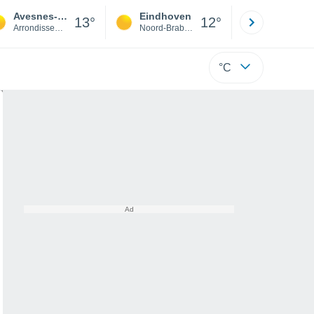
Avesnes-en-Bray
Eindhoven
Rotterda
13°
12°
Arrondissement of Dieppe
Noord-Brabant
Zuid-Hollan
°C