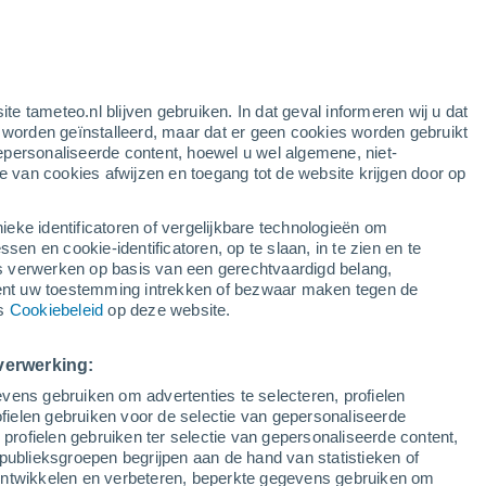
ite tameteo.nl blijven gebruiken. In dat geval informeren wij u dat
e worden geïnstalleerd, maar dat er geen cookies worden gebruikt
epersonaliseerde content, hoewel u wel algemene, niet-
ie van cookies afwijzen en toegang tot de website krijgen door op
Satelietbeelden
Weersmodellen
ieke identificatoren of vergelijkbare technologieën om
n en cookie-identificatoren, op te slaan, in te zien en te
erwerken op basis van een gerechtvaardigd belang,
ent uw toestemming intrekken of bezwaar maken tegen de
Dinsdag
Woensdag
Donderdag
Vrijdag
ns
Cookiebeleid
op deze website.
11 Aug
12 Aug
13 Aug
14 Aug
verwerking:
vens gebruiken om advertenties te selecteren, profielen
ielen gebruiken voor de selectie van gepersonaliseerde
 profielen gebruiken ter selectie van gepersonaliseerde content,
28°
/
15°
32°
/
16°
35°
/
17°
37°
/
21°
publieksgroepen begrijpen aan de hand van statistieken of
 ontwikkelen en verbeteren, beperkte gegevens gebruiken om