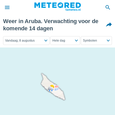
Weer in Aruba. Verwachting voor de
nnisgeving
komende 14 dagen
van
tameteo.nl)
Vandaag, 8 augustus
Hele dag
Symbolen
teld door
s om te
e verstrekte
an hoge
 U hebt de
ies voor
deze
anvaarden
30°
toegang
27°
seerde
lame op basis
ies