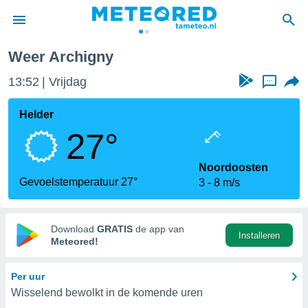
Weer Archigny
nnisgeving
13:52
Vrijdag
...
van
tameteo.nl)
teld door
Helder
s om te
27°
e verstrekte
an hoge
 U hebt de
Noordoosten
ies voor
Gevoelstemperatuur 27°
3
8 m/s
deze
anvaarden
Download
GRATIS
de app van
Installeren
toegang
Meteored!
seerde
Per uur
lame op basis
Wisselend bewolkt in de komende uren
ies