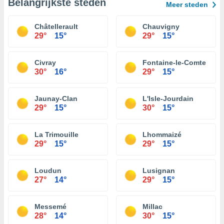
Belangrijkste steden
Meer steden
Châtellerault
Chauvigny
29°
15°
29°
15°
Civray
Fontaine-le-Comte
30°
16°
29°
15°
Jaunay-Clan
L'Isle-Jourdain
29°
15°
30°
15°
La Trimouille
Lhommaizé
29°
15°
29°
15°
Loudun
Lusignan
27°
14°
29°
15°
Messemé
Millac
28°
14°
30°
15°