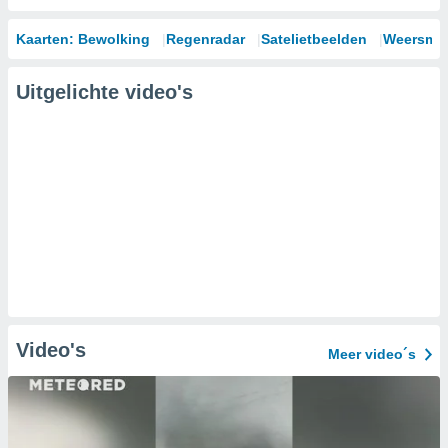
Kaarten: Bewolking
Regenradar
Satelietbeelden
Weersmod
Uitgelichte video's
Video's
Meer video´s