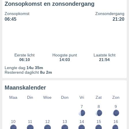
Zonsopkomst en zonsondergang
Zonsopkomst
Zonsondergang
06:45
21:20
Eerste licht
Hoogste punt
Laatste licht
06:10
14:03
21:54
Lengte dag
14u 35m
Resterend daglicht
8u 2m
Maanskalender
Maa
Din
Woe
Don
Vri
Zat
Zon
7
8
9
10
11
12
13
14
15
16