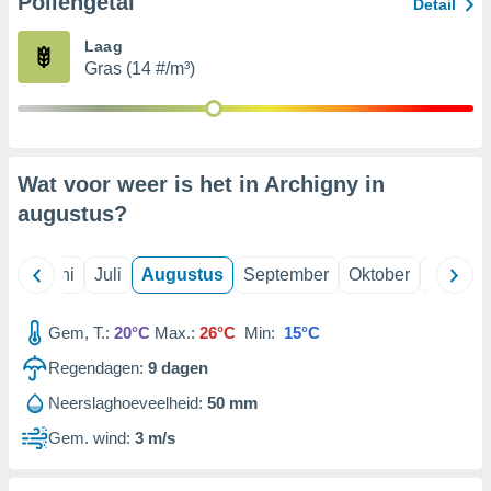
Pollengetal
Detail
Laag
99 partners
Gras (14 #/m³)
Wat voor weer is het in Archigny in
augustus
?
Mei
Juni
Juli
Augustus
September
Oktober
Novemb
Gem, T.:
20°C
Max.:
26°C
Min:
15°C
Regendagen:
9
dagen
Neerslaghoeveelheid:
50 mm
Gem. wind:
3 m/s