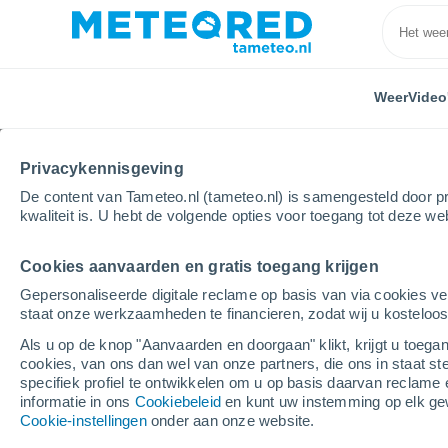
Weer
Video
Privacykennisgeving
De content van Tameteo.nl (tameteo.nl) is samengesteld door pr
kwaliteit is. U hebt de volgende opties voor toegang tot deze we
Cookies aanvaarden en gratis toegang krijgen
Home
Spanje
Cantabrië
Arca
Gepersonaliseerde digitale reclame op basis van via cookies ve
staat onze werkzaamheden te financieren, zodat wij u kosteloo
Weer Arca
Als u op de knop "Aanvaarden en doorgaan" klikt, krijgt u toegan
cookies, van ons dan wel van onze partners, die ons in staat st
22:11
Vrijdag
specifiek profiel te ontwikkelen om u op basis daarvan reclame 
informatie in ons
Cookiebeleid
en kunt uw instemming op elk ge
Cookie-instellingen
onder aan onze website.
Verspreide wolken