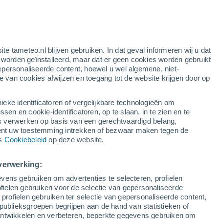
Kans op storm
Morgenmiddag
e
ite tameteo.nl blijven gebruiken. In dat geval informeren wij u dat
e worden geïnstalleerd, maar dat er geen cookies worden gebruikt
epersonaliseerde content, hoewel u wel algemene, niet-
ie van cookies afwijzen en toegang tot de website krijgen door op
lietbeelden
Weersmodellen
ieke identificatoren of vergelijkbare technologieën om
n en cookie-identificatoren, op te slaan, in te zien en te
erwerken op basis van een gerechtvaardigd belang,
ent uw toestemming intrekken of bezwaar maken tegen de
aandag
Dinsdag
Woensdag
Donderdag
ns
Cookiebeleid
op deze website.
10 Aug
11 Aug
12 Aug
13 Aug
verwerking:
vens gebruiken om advertenties te selecteren, profielen
ielen gebruiken voor de selectie van gepersonaliseerde
 profielen gebruiken ter selectie van gepersonaliseerde content,
26°
/
16°
28°
/
17°
28°
/
18°
28°
/
19°
publieksgroepen begrijpen aan de hand van statistieken of
 ontwikkelen en verbeteren, beperkte gegevens gebruiken om