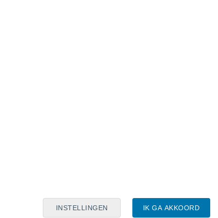
Maanskalender
Maa
Din
Woe
Don
Vri
Zat
Zon
7
8
9
10
11
12
13
14
15
16
17
18
19
20
INSTELLINGEN
IK GA AKKOORD
8