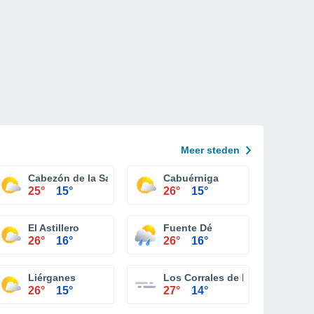
Meer steden
Cabezón de la Sal
Cabuérniga
25°
15°
26°
15°
El Astillero
Fuente Dé
26°
16°
26°
16°
Liérganes
Los Corrales de Buelna
26°
15°
27°
14°