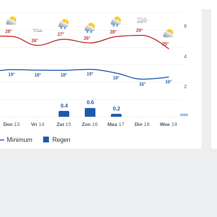
6
29°
28°
28°
27°
26°
26°
25°
4
19°
19°
18°
18°
18°
16°
16°
2
0.6
0.4
0.2
mm
Don
13
Vri
14
Zat
15
Zon
16
Maa
17
Din
18
Woe
19
Minimum
Regen