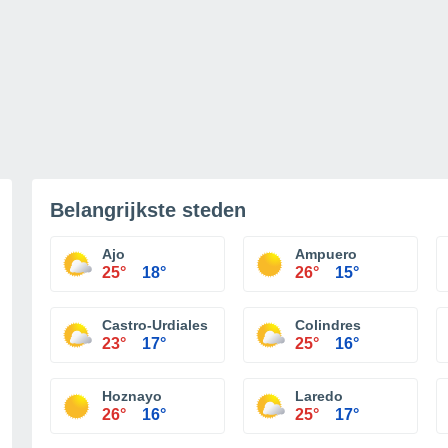
Belangrijkste steden
Ajo
Ampuero
25°
18°
26°
15°
Castro-Urdiales
Colindres
23°
17°
25°
16°
Hoznayo
Laredo
26°
16°
25°
17°