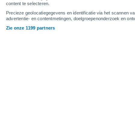
content te selecteren.
3
-
9
m/s
3
-
9
m/s
3
-
8
m/s
Precieze geolocatiegegevens en identificatie via het scannen v
advertentie- en contentmetingen, doelgroepenonderzoek en ontw
Het weer in Arca vandaag
, 7 augustu
Zie onze 1199 partners
Verspreide wolken
25°
17:00
Gevoelstemperatuu
Verspreide wolken
25°
18:00
Gevoelstemperatuu
Verspreide wolken
24°
19:00
Gevoelstemperatuu
Verspreide wolken
23°
20:00
Gevoelstemperatuu
Verspreide wolken
21°
21:00
Gevoelstemperatuu