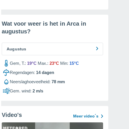
Wat voor weer is het in Arca in
augustus
?
Augustus
Gem, T.:
19°C
Max.:
23°C
Min:
15°C
Regendagen:
14
dagen
Neerslaghoeveelheid:
78 mm
Gem. wind:
2 m/s
Video's
Meer video´s