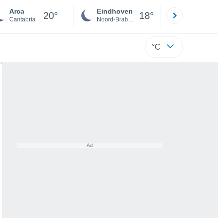
Arca
Eindhoven
Rotterda
20°
18°
Cantabria
Noord-Brabant
Zuid-Hollan
°C