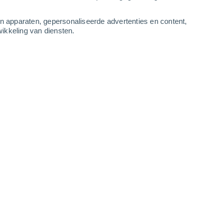
3
-
8
m/s
3
-
8
m/s
3
-
9
m/s
2
-
8
m/s
an apparaten, gepersonaliseerde advertenties en content,
ikkeling van diensten.
s
Noorden
4 Zwak
r
26°
3
-
8 m/s
SPF:
6-10
Noorden
3 Zwak
r
26°
2
-
7 m/s
SPF:
6-10
Noorden
1 Vrijwel geen
r
25°
2
-
6 m/s
SPF:
nee
Noordoosten
0 Vrijwel geen
r
22°
1
-
6 m/s
SPF:
nee
Zuiden
0 Vrijwel geen
r
21°
0
-
4 m/s
SPF:
nee