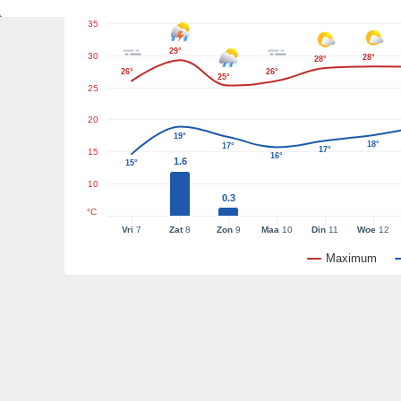
35
29°
30
28°
28°
26°
26°
25°
25
20
19°
18°
17°
17°
15
16°
1.6
15°
10
0.3
°C
Vri
7
Zat
8
Zon
9
Maa
10
Din
11
Woe
12
Maximum