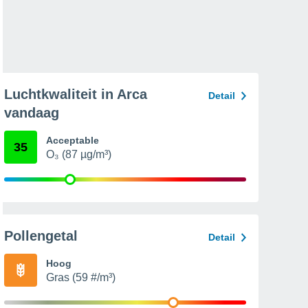
Luchtkwaliteit in Arca
Detail
vandaag
Acceptable
35
O₃ (87 µg/m³)
Pollengetal
Detail
Hoog
Gras (59 #/m³)