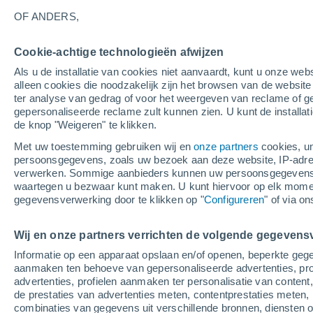
20°
OF ANDERS,
Afnemend
Cookie-achtige technologieën afwijzen
maan
Als u de installatie van cookies niet aanvaardt, kunt u onze webs
Gevoelstemperatuur 20°
Licht:
35%
alleen cookies die noodzakelijk zijn het browsen van de websit
ter analyse van gedrag of voor het weergeven van reclame of g
gepersonaliseerde reclame zult kunnen zien. U kunt de installat
de knop "Weigeren" te klikken.
Weer 1 - 7 dagen
Kaarten: Regen
Regenradar
Sate
Met uw toestemming gebruiken wij en
onze partners
cookies, un
persoonsgegevens, zoals uw bezoek aan deze website, IP-adresse
verwerken. Sommige aanbieders kunnen uw persoonsgegevens v
waartegen u bezwaar kunt maken. U kunt hiervoor op elk mom
Morgen
Zondag
M
Vandaag
gegevensverwerking door te klikken op "
Configureren
" of via o
8 Aug
9 Aug
7 Aug
Wij en onze partners verrichten de volgende gegevens
Informatie op een apparaat opslaan en/of openen, beperkte gege
80%
50%
aanmaken ten behoeve van gepersonaliseerde advertenties, prof
1.6 mm
0.3 mm
advertenties, profielen aanmaken ter personalisatie van content,
29°
/
19°
25°
/
17°
26°
/
15°
de prestaties van advertenties meten, contentprestaties meten, 
combinaties van gegevens uit verschillende bronnen, diensten