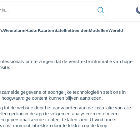
's
Weeralarm
Radar
Kaarten
Satellietbeelden
Modellen
Wereld
ofessionals om te zorgen dat de verstrekte informatie van hoge
bsite:
rzamelde gegevens of soortgelijke technologieën stelt ons in
s hoogwaardige content kunnen blijven aanbieden.
g tot de website door het aanvaarden van de installatie van alle
ellen gedrag in de app te volgen en analyseren en om een
...
en gepersonaliseerde content te laten zien. U vindt meer
wenst moment intrekken door te klikken op de knop
Per uur
Stofsluier in de komende uren