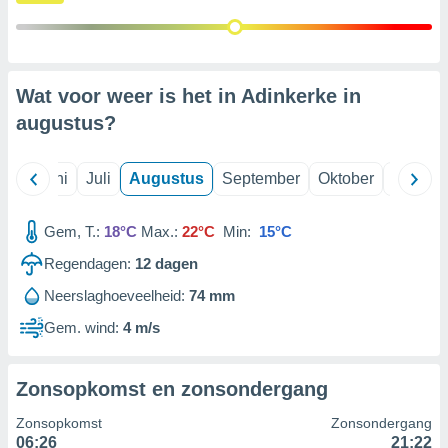
99 partners
Wat voor weer is het in Adinkerke in
augustus
?
Mei
Juni
Juli
Augustus
September
Oktober
Novemb
Gem, T.:
18°C
Max.:
22°C
Min:
15°C
Regendagen:
12
dagen
Neerslaghoeveelheid:
74 mm
Gem. wind:
4 m/s
Zonsopkomst en zonsondergang
Zonsopkomst
Zonsondergang
06:26
21:22