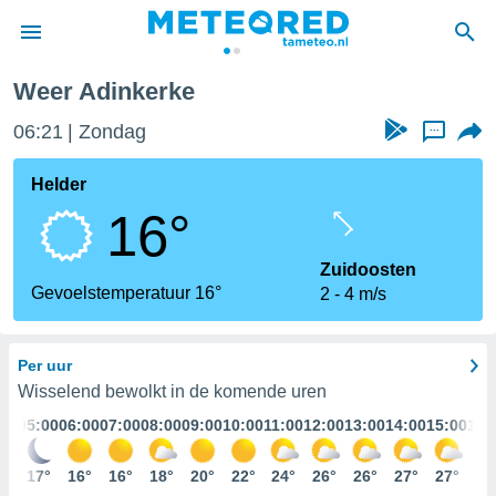
rke
Weer Adinkerke
nnisgeving
06:21
Zondag
...
van
tameteo.nl)
teld door
Helder
s om te
16°
e verstrekte
an hoge
 U hebt de
Zuidoosten
ies voor
Gevoelstemperatuur 16°
2
4 m/s
deze
Per uur
anvaarden
toegang
Wisselend bewolkt in de komende uren
:00
05:00
06:00
07:00
08:00
09:00
10:00
11:00
12:00
13:00
14:00
15:00
16:
seerde
lame op basis
7°
17°
16°
16°
18°
20°
22°
24°
26°
26°
27°
27°
28
ies