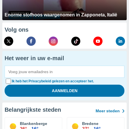
Enorme stofhoos waargenomen in Zapponeta, Italië
Volg ons
Het weer in uw e-mail
Ik heb het Privacybeleid gelezen en accepteer het.
Belangrijkste steden
Meer steden
Blankenberge
Bredene
26°
16°
27°
16°