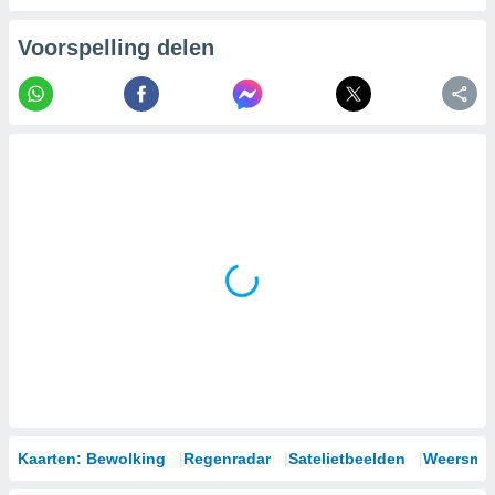
Voorspelling delen
Kaarten: Bewolking
Regenradar
Satelietbeelden
Weersmod