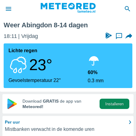
nde week
Weer Abingdon 8-14 dagen
nnisgeving
18:11
Vrijdag
...
van
tameteo.nl)
teld door
Lichte regen
s om te
23°
e verstrekte
an hoge
 U hebt de
60%
ies voor
Gevoelstemperatuur 22°
0.3 mm
deze
anvaarden
Download
GRATIS
de app van
Installeren
toegang
Meteored!
seerde
Per uur
lame op basis
Mistbanken verwacht in de komende uren
ies