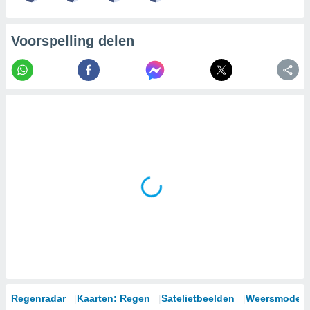
99 partners
Voorspelling delen
Regenradar
Kaarten: Regen
Satelietbeelden
Weersmodell