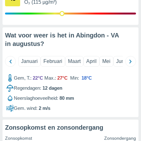
O₃ (115 µg/m³)
e partners
 de
erwerking:
Wat voor weer is het in Abingdon - VA
p een
in
augustus
?
laan en/of
erkte
bruiken om
Januari
Februari
Maart
April
Mei
Juni
Juli
 te
rofielen
en behoeve
Gem, T.:
22°C
Max.:
27°C
Min:
18°C
naliseerde
 profielen
Regendagen:
12
dagen
or de
Neerslaghoeveelheid:
80 mm
seerde
Gem. wind:
2 m/s
 profielen
r
ie van
Zonsopkomst en zonsondergang
ielen
r selectie
Zonsopkomst
Zonsondergang
naliseerde