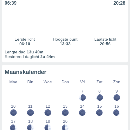
06:39
20:28
prestaties
nties meten,
aties meten,
epen
n de hand
eken of
 van
Eerste licht
Hoogste punt
Laatste licht
t
06:10
13:33
20:56
e bronnen,
Lengte dag
13u 49m
wikkelen en
Resterend daglicht
2u 44m
beperkte
bruiken om
electeren.
Maanskalender
Maa
Din
Woe
Don
Vri
Zat
Zon
egevens en
 via het
7
8
9
 apparaten,
seerde
10
11
12
13
14
15
16
 en content,
 en
ngen,
17
18
19
20
onderzoek
ing van