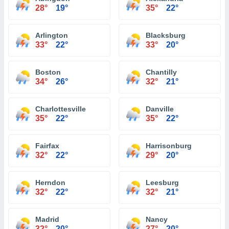
28°
19°
35°
22°
Arlington
Blacksburg
33°
22°
33°
20°
Boston
Chantilly
34°
26°
32°
21°
Charlottesville
Danville
35°
22°
35°
22°
Fairfax
Harrisonburg
32°
22°
29°
20°
Herndon
Leesburg
32°
22°
32°
21°
Madrid
Nancy
32°
20°
27°
20°