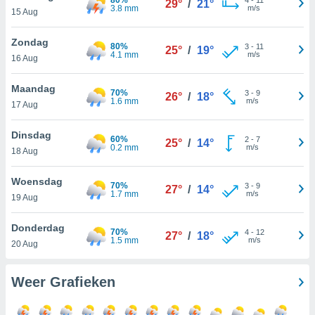
29°
/
21°
aliseerde
3.8 mm
m/s
15 Aug
aten zien. U
nformatie in
Zondag
leid
en kunt
80%
3
-
11
25°
/
19°
4.1 mm
m/s
ng op elk
16 Aug
ment
or te klikken
Maandag
70%
3
-
9
26°
/
18°
1.6 mm
m/s
17 Aug
lingen
onder
bsite.
Dinsdag
60%
2
-
7
25°
/
14°
0.2 mm
m/s
18 Aug
,
htige
Woensdag
70%
3
-
9
27°
/
14°
ieën
1.7 mm
m/s
19 Aug
allatie van
Donderdag
70%
4
-
12
27°
/
18°
 aanvaardt,
1.5 mm
m/s
20 Aug
 website
lijven
n dat geval
Weer Grafieken
ij u dat
es die