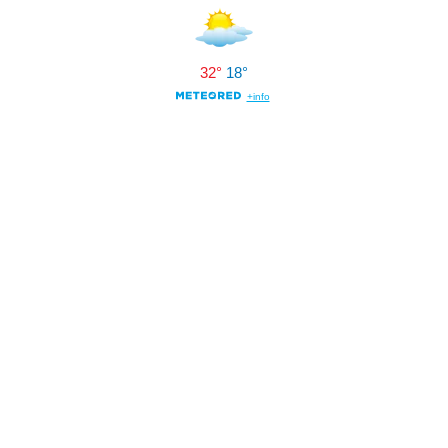
32°
18°
+info